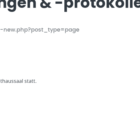
ngen & -protokoll
t-new.php?post_type=page
thaussaal statt.