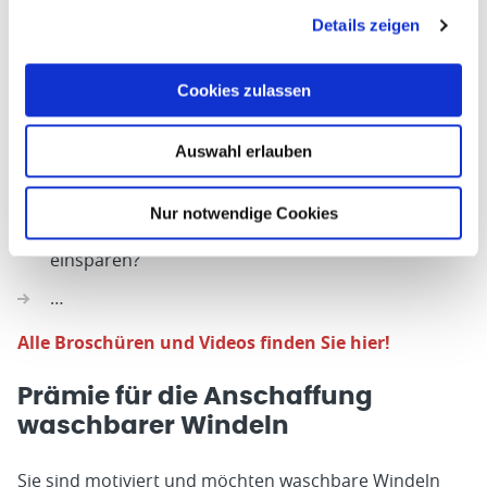
zusätzliche Informationen, die spezifisch auf den Alltag
Details zeigen
in den Tagesstätten zugeschnitten sind.
Die Videos beantworten Fragen wie zum Beispiel:
Cookies zulassen
Welche waschbaren Windeln soll ich wählen?
Auswahl erlauben
Wie kann ich meine waschbaren Windeln waschen?
Wo kann ich waschbare Windeln kaufen?
Nur notwendige Cookies
Wie viel kann ich mit waschbaren Windeln
einsparen?
…
Alle Broschüren und Videos finden Sie hier!
Prämie für die Anschaffung
waschbarer Windeln
Sie sind motiviert und möchten waschbare Windeln