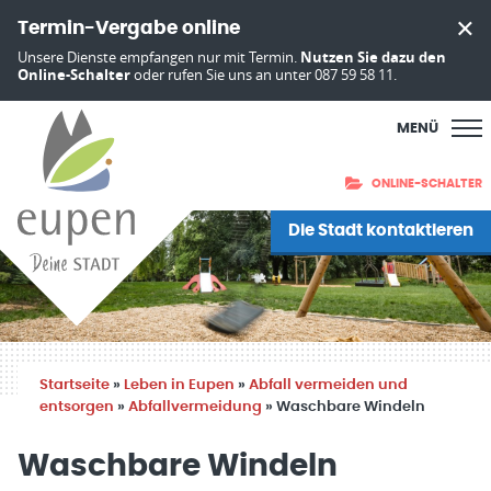
Termin-Vergabe online
Unsere Dienste empfangen nur mit Termin.
Nutzen Sie dazu den
Online-Schalter
oder rufen Sie uns an unter 087 59 58 11.
MENÜ
ONLINE-SCHALTER
Die Stadt kontaktieren
Startseite
»
Leben in Eupen
»
Abfall vermeiden und
entsorgen
»
Abfallvermeidung
»
Waschbare Windeln
Waschbare Windeln