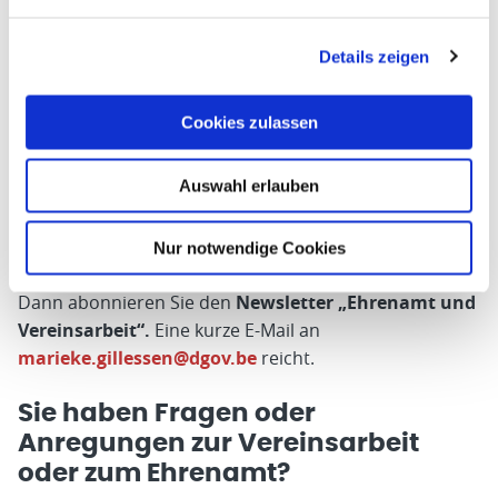
Wie ändere ich die Satzung?
Faktische Vereinigung oder doch lieber VoG?
Details zeigen
Welche Versicherungen brauchen wir unbedingt?
Digitale Generalversammlung, ist das erlaubt?
Cookies zulassen
Immer gut informiert
Auswahl erlauben
Sie möchten auf dem Laufenden bleiben und
Nur notwendige Cookies
regelmäßig Informationen erhalten?
Dann abonnieren Sie den
Newsletter „Ehrenamt und
Vereinsarbeit“.
Eine kurze E-Mail an
marieke.gillessen@dgov.be
reicht.
Sie haben Fragen oder
Anregungen zur Vereinsarbeit
oder zum Ehrenamt?