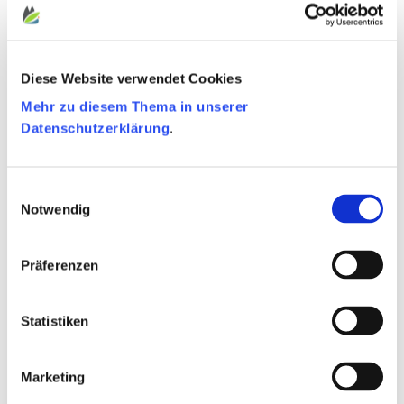
Wie geht die vereinfachte Buchführung?
Was ist zu tun in puncto UBO-Register?
Diese Website verwendet Cookies
Klassischer Verwaltungsrat oder doch lieber
Mehr zu diesem Thema in unserer
teamorientiertes Vereinsmanagement?
Datenschutzerklärung
.
Eine Urkunde für unsere Ehrenamtlichen?
Personal über Artikel 17 einstellen?
Einwilligungsauswahl
Notwendig
Was braucht die Bank, um uns ein Konto
einzurichten?
Wo finde ich unsere bisherigen Veröffentlichungen
Präferenzen
im Belgischen Staatsblatt?
Wie hinterlege ich die neuen Verwalter/-innen
Statistiken
beim Unternehmensgericht?
Was gehört in das Gründungsprotokoll?
Marketing