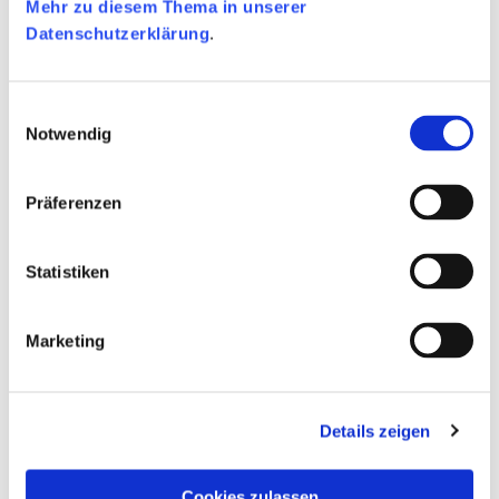
Mehr zu diesem Thema in unserer
Datenschutzerklärung
.
Natur
Einwilligungsauswahl
Notwendig
Architektur
Tourismus
Präferenzen
Kunst
Statistiken
Sport
Marketing
Kultur
Details zeigen
Impressionen
Cookies zulassen