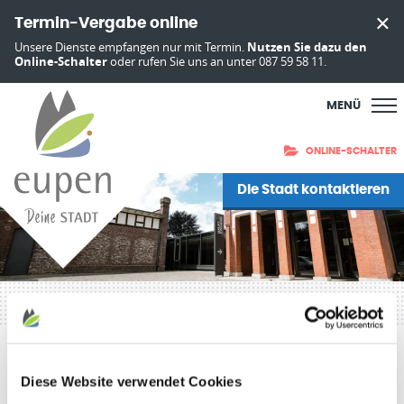
Termin-Vergabe online
Unsere Dienste empfangen nur mit Termin.
Nutzen Sie dazu den
Online-Schalter
oder rufen Sie uns an unter 087 59 58 11.
MENÜ
ONLINE-SCHALTER
Die Stadt kontaktieren
Startseite
»
Über die Gemeinde
»
Eupen Bildergalerie
Eupen Bildergalerie
Diese Website verwendet Cookies