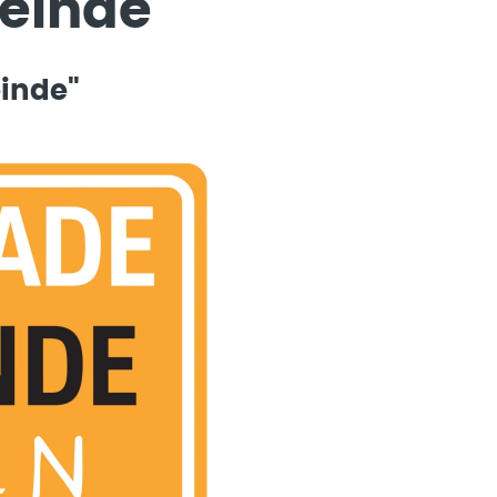
einde
inde"