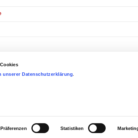
e
 Cookies
n unserer Datenschutzerklärung
.
ÜRGERSERVICE
LEBEN IN EUPEN
POLITIK & VERWALTUNG
FOLGEN SIE UNS AUF FACEBOOK
INTERNER BEREICH
Präferenzen
Statistiken
Marketin