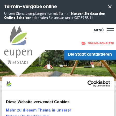
Termin-Vergabe online
Unsere Dienste empfangen nur mit Termin.
Nutzen Sie dazu den
Online-Schalter
oder rufen Sie uns an unter 087 59 58 11.
MENÜ
ONLINE-SCHALTER
Die Stadt kontaktieren
Startseite
»
Leben in Eupen
»
Familie und Kinder
Diese Website verwendet Cookies
Familie und Kinder
Mehr zu diesem Thema in unserer