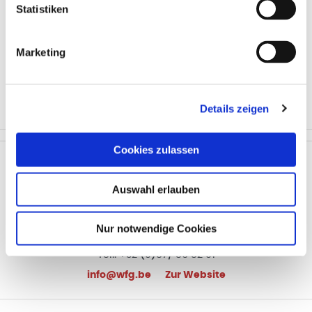
Statistiken
Karin Schröder-Wiesemes
Vennbahnstraße 4/2, 4780 Sankt Vith
Marketing
Tel.: 080 41 00 71
st.vith@mittelstand.be
Zur Website
Montags, Dienstags und Donnerstags von 9 – 15 Uhr
Mittwochs von 9 – 12 Uhr
Details zeigen
Cookies zulassen
Auswahl erlauben
WFG Ostbelgien VoG
Nur notwendige Cookies
Quartum Business Center, Hütte 79/20, B-4700 Eupen
Tel.: +32 (0)87/ 56 82 01
info@wfg.be
Zur Website