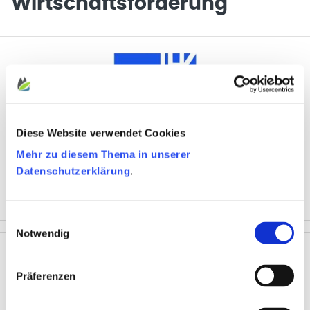
Wirtschaftsförderung
Industrie- und Handelskammer Eupen-
Diese Website verwendet Cookies
Malmedy-St. Vith
Mehr zu diesem Thema in unserer
Herbesthaler Straße 1A, 4700 Eupen
Datenschutzerklärung
.
Tel.: +32 (0)87 / 55 59 63
info@ihk-eupen.be
Zur Website
Einwilligungsauswahl
Notwendig
Präferenzen
Mittelstandsvereinigung der DG