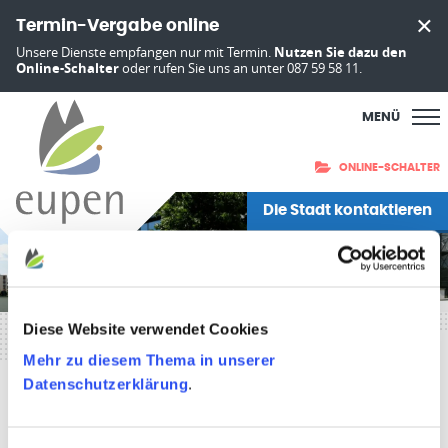
Termin-Vergabe online
Unsere Dienste empfangen nur mit Termin.
Nutzen Sie dazu den
Online-Schalter
oder rufen Sie uns an unter 087 59 58 11.
MENÜ
ONLINE-SCHALTER
Die Stadt kontaktieren
Diese Website verwendet Cookies
Startseite
»
Politik & Verwaltung
»
Politik
»
Städtische
Mehr zu diesem Thema in unserer
Ausschüsse
»
Finanzausschuss
Datenschutzerklärung
.
Finanzausschuss