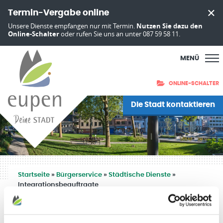
Termin-Vergabe online
Unsere Dienste empfangen nur mit Termin.
Nutzen Sie dazu den
Online-Schalter
oder rufen Sie uns an unter 087 59 58 11.
MENÜ
ONLINE-SCHALTER
Die Stadt kontaktieren
Startseite
»
Bürgerservice
»
Städtische Dienste
»
Integrationsbeauftragte
Integrationsbeauftragte