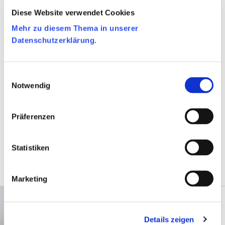
Diese Website verwendet Cookies
Aufgaben:
Mehr zu diesem Thema in unserer
Datenschutzerklärung
.
Information
Begleitung und Beratung
Einwilligungsauswahl
Hilfestellung zur Integration
Notwendig
So finden Sie uns:
Präferenzen
Stadtverwaltung Eupen
Am Stadthaus 1, 4700 Eupen
Statistiken
Ansprechpartner:
Marketing
Nadège Kouleikina
Integrationsbeauftragte
Details zeigen