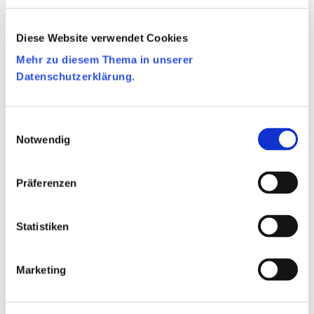
Diese Website verwendet Cookies
Mehr zu diesem Thema in unserer
Datenschutzerklärung
.
8. Chipkarte entfernen
Ziehen Sie Ihre Chipkarte aus dem Wahlcomputer.
Einwilligungsauswahl
Notwendig
Präferenzen
Statistiken
9. Urnengang
Marketing
Begeben Sie sich zur Urne. Geben Sie einem dort
befindlichen Wahlhelfer die Chipkarte. Scannen Sie den QR-
Code Ihres Stimmzettels.