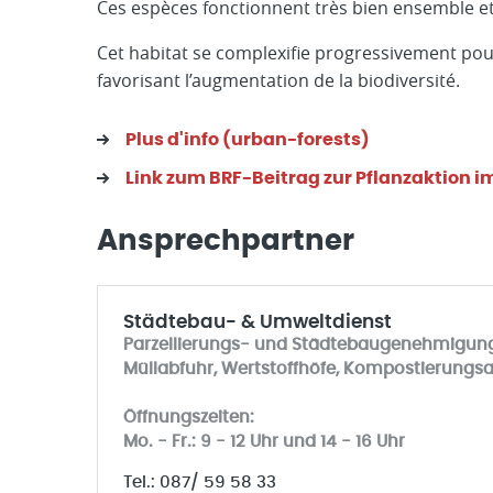
Ces espèces fonctionnent très bien ensemble et
Cet habitat se complexifie progressivement pour
favorisant l’augmentation de la biodiversité.
Plus d'info (urban-forests)
Link zum BRF-Beitrag zur Pflanzaktion i
Ansprechpartner
Städtebau- & Umweltdienst
Parzellierungs- und Städtebaugenehmigun
Müllabfuhr, Wertstoffhöfe, Kompostierungs
Öffnungszeiten:
Mo. - Fr.: 9 - 12 Uhr und 14 - 16 Uhr
Tel.: 087/ 59 58 33