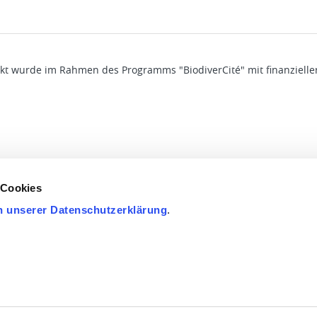
ekt wurde im Rahmen des Programms "BiodiverCité" mit finanzieller
 Cookies
n unserer Datenschutzerklärung
.
ÜRGERSERVICE
LEBEN IN EUPEN
POLITIK & VERWALTUNG