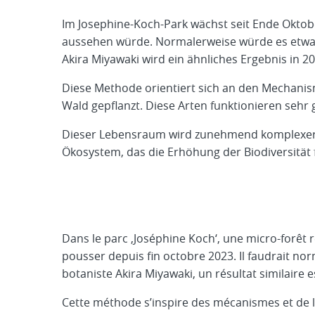
Im Josephine-Koch-Park wächst seit Ende Oktob
aussehen würde. Normalerweise würde es etwa 20
Akira Miyawaki wird ein ähnliches Ergebnis in 20
Diese Methode orientiert sich an den Mechanis
Wald gepflanzt. Diese Arten funktionieren seh
Dieser Lebensraum wird zunehmend komplexer 
Ökosystem, das die Erhöhung der Biodiversität 
Dans le parc ‚Joséphine Koch‘, une micro-forêt re
pousser depuis fin octobre 2023. Il faudrait no
botaniste Akira Miyawaki, un résultat similaire e
Cette méthode s’inspire des mécanismes et de la