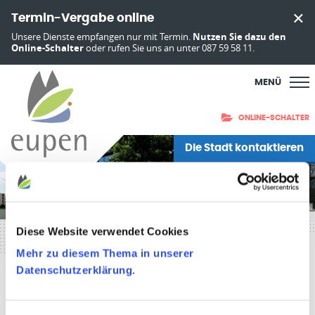
Termin-Vergabe online
Unsere Dienste empfangen nur mit Termin.
Nutzen Sie dazu den
Online-Schalter
oder rufen Sie uns an unter 087 59 58 11.
MENÜ
ONLINE-SCHALTER
Die Stadt kontaktieren
Diese Website verwendet Cookies
Startseite
»
Politik & Verwaltung
»
Politik
»
Städtische
Mehr zu diesem Thema in unserer
Ausschüsse
»
Kulturausschuss
Datenschutzerklärung
.
Kulturausschuss