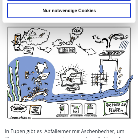
häufig Zigarettenstummel in Nestern gefunden,
Nur notwendige Cookies
was negative Auswirkungen auf die Tiere hat.
In Eupen gibt es Abfalleimer mit Aschenbecher, um