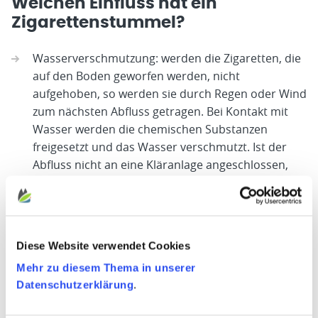
Welchen Einfluss hat ein
Zigarettenstummel?
Wasserverschmutzung: werden die Zigaretten, die
auf den Boden geworfen werden, nicht
aufgehoben, so werden sie durch Regen oder Wind
zum nächsten Abfluss getragen. Bei Kontakt mit
Wasser werden die chemischen Substanzen
freigesetzt und das Wasser verschmutzt. Ist der
Abfluss nicht an eine Kläranlage angeschlossen,
die die Zigarette herausfiltern kann, gelangen das
verschmutzte Wasser und der Abfall direkt in
unsere Flüsse und folglich auch in unsere Meere
und Ozeane.
Diese Website verwendet Cookies
Pflanzen: Pflanzen leiden sehr unter den
Mehr zu diesem Thema in unserer
Auswirkungen der schädlichen Chemikalien in
Datenschutzerklärung
.
Zigaretten. Viele Pflanzen wachsen dadurch
langsamer und entwickeln sich weniger stark.