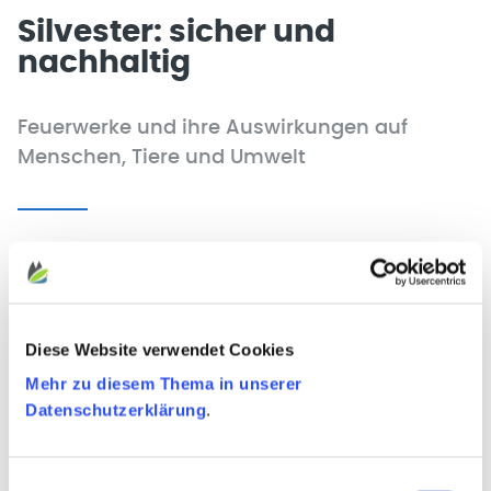
Silvester: sicher und
nachhaltig
Feuerwerke und ihre Auswirkungen auf
Menschen, Tiere und Umwelt
Mit großen Schritten geht‘s auf 2025 zu und Silvester
steht vor der Tür. Feuerwerke geben den Startschuss
fürs neue Jahr. Aber was bedeutet dies für Menschen,
Tiere und Umwelt?
Diese Website verwendet Cookies
Wussten Sie, das Feuerwerke bei Tieren einen großen
Mehr zu diesem Thema in unserer
Stress verursachen? Die Tiere versuchen zu
Datenschutzerklärung
.
entkommen und können sich verletzen, teilweise sogar
sehr schwer.
Einwilligungsauswahl