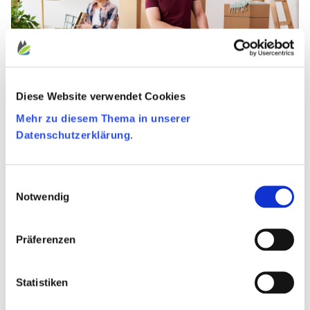
Diese Website verwendet Cookies
Mehr zu diesem Thema in unserer
Datenschutzerklärung
.
Einwilligungsauswahl
Notwendig
Chipnummer führt zu Tierhalter
Präferenzen
Dogid.be
und
catid.be
funktionieren wie eine
Datenbank: Wenn Ihnen ein Tier zuläuft, können Sie
seine Chipnummer dort eingeben und die
Statistiken
Kontaktdaten seines Besitzers werden angezeigt.