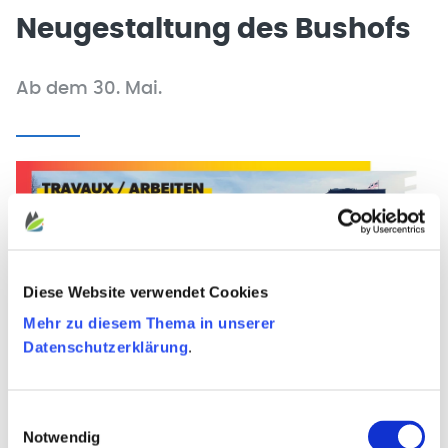
Neugestaltung des Bushofs
Ab dem 30. Mai.
Diese Website verwendet Cookies
Mehr zu diesem Thema in unserer
Datenschutzerklärung
.
Einwilligungsauswahl
Ab dem 30. Mai 2022 wird der Bushof in Eupen von
Notwendig