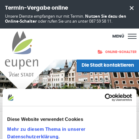
Termin-Vergabe online
Unsere Dienste empfangen nur mit Termin.
Nutzen Sie dazu den
Online-Schalter
oder rufen Sie uns an unter 087 59 58 11.
MENÜ
ONLINE-SCHALTER
Die Stadt kontaktieren
Drucken
Teilen:
Diese Website verwendet Cookies
19. Juli 2022
Mehr zu diesem Thema in unserer
Zum Newsarchiv
Datenschutzerklärung
.