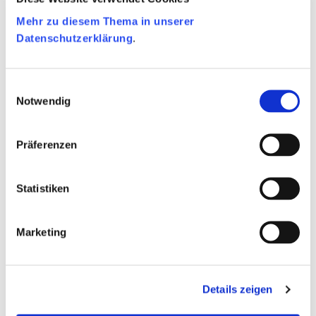
Erneuerung Ihres
Mehr zu diesem Thema in unserer
Führerscheins
Datenschutzerklärung
.
Denken Sie frühzeitig an die Erneuerung Ihres
Einwilligungsauswahl
Notwendig
Führerscheins.
Präferenzen
Statistiken
Marketing
Details zeigen