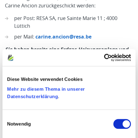
Carine Ancion zurückgeschickt werden:
per Post: RESA SA, rue Sainte Marie 11 ; 4000
Lüttich
per Mail:
carine.ancion@resa.be
Sie haben bereits eine Erdgas-Heizungsanlage und
müssen wieder an das Netz angeschlossen werden?
Alle Infos befinden sich hier:
https://www.resa.be/fr/intemperies/quelles-
Diese Website verwendet Cookies
demarches-effectuer/
Mehr zu diesem Thema in unserer
Datenschutzerklärung
.
Demande d’offre de prix suite aux inondations
Einwilligungsauswahl
Angebotsanfrage für einen neuen Erdgas-
Notwendig
Einzelanschluss